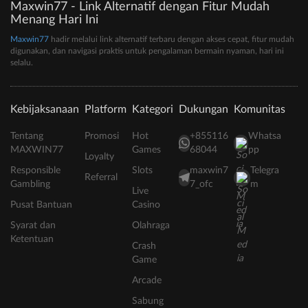
Maxwin77 - Link Alternatif dengan Fitur Mudah
Menang Hari Ini
Maxwin77
hadir melalui link alternatif terbaru dengan akses cepat, fitur mudah
digunakan, dan navigasi praktis untuk pengalaman bermain nyaman, hari ini
selalu.
Kebijaksanaan
Platform
Kategori
Dukungan
Komunitas
Tentang
Promosi
Hot
+855116
Whatsa
MAXWIN77
Games
68044
pp
Loyalty
Responsible
Slots
maxwin7
Telegra
Referral
Gambling
7_ofc
m
Live
Pusat Bantuan
Casino
Syarat dan
Olahraga
Ketentuan
Crash
Game
Arcade
Sabung