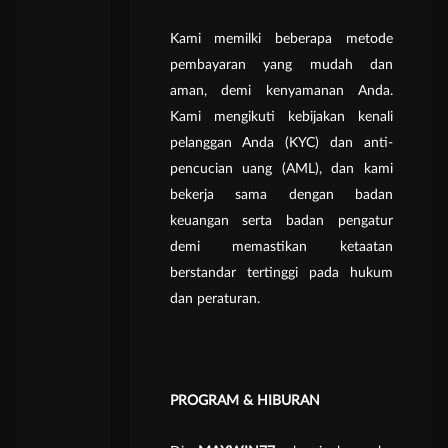
Kami memilki beberapa metode
pembayaran yang mudah dan
aman, demi kenyamanan Anda.
Kami mengikuti kebijakan kenali
pelanggan Anda (KYC) dan anti-
pencucian uang (AML), dan kami
bekerja sama dengan badan
keuangan serta badan pengatur
demi memastikan ketaatan
berstandar tertinggi pada hukum
dan peraturan.
PROGRAM & HIBURAN