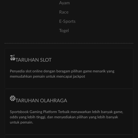
Ayam
Race
E-Sports
Togel
TARUHAN SLOT
Penyedia slot online dengan beragam pilihan game menarik yang
memudahkan pemain untuk mencapai jackpot
TARUHAN OLAHRAGA
Sportsbook Gaming Platform Terbaik menawarkan lebih banyak game,
odds yang lebih tinggi, dan menyediakan pilihan yang lebih banyak
untuk pemain.