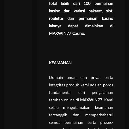
total lebih dari 100 permainan
kasino dari variasi bakarat, slot,
roulette dan permainan kasino
lainnya dapat dimainkan di
MAXWIN77
Casino.
KEAMANAN
Domain aman dan privat serta
integritas produk kami adalah poros
fundamental dari pengalaman
taruhan online di
MAXWIN77
. Kami
selalu mengutamakan keamanan
tercanggih dan memperbaharui
semua permainan serta proses-