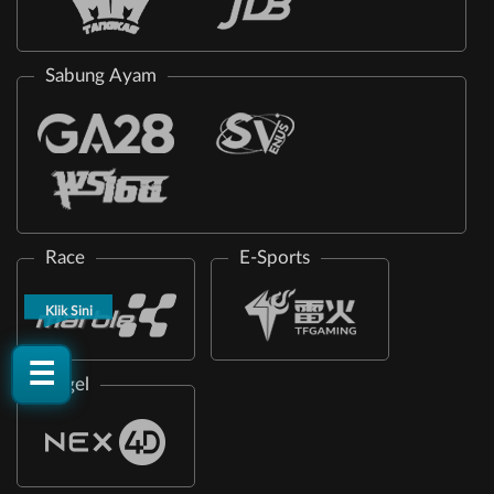
Sabung Ayam
Race
E-Sports
Klik Sini
☰
Togel