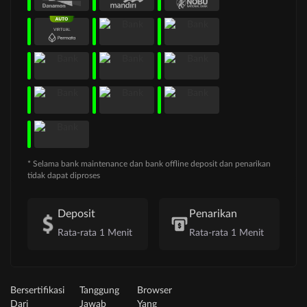
* Selama bank maintenance dan bank offline deposit dan penarikan
tidak dapat diproses
Deposit
Penarikan
Rata-rata 1 Menit
Rata-rata 1 Menit
Bersertifikasi
Tanggung
Browser
Dari
Jawab
Yang