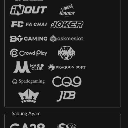
Sabung Ayam