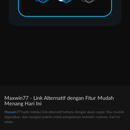
Maxwin77 - Link Alternatif dengan Fitur Mudah
Menang Hari Ini
Maxwin77
hadir melalui link alternatif terbaru dengan akses cepat, fitur mudah
digunakan, dan navigasi praktis untuk pengalaman bermain nyaman, hari ini
selalu.