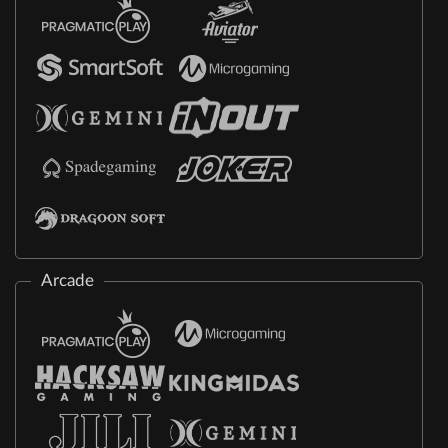
Arcade