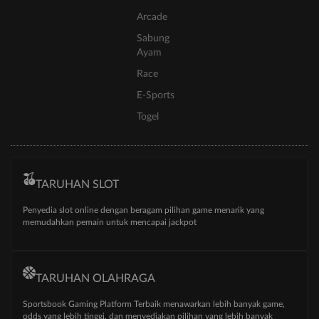
Arcade
Sabung
Ayam
Race
E-Sports
Togel
TARUHAN SLOT
Penyedia slot online dengan beragam pilihan game menarik yang
memudahkan pemain untuk mencapai jackpot
TARUHAN OLAHRAGA
Sportsbook Gaming Platform Terbaik menawarkan lebih banyak game,
odds yang lebih tinggi, dan menyediakan pilihan yang lebih banyak