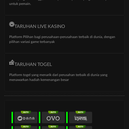
untuk pemain.
TARUHAN LIVE KASINO
Platform Pilihan bagi perusahaan-perusahaan terbaik di dunia, dengan
pilihan variasi game terbanyak
TARUHAN TOGEL
Platform togel yang menarik dari perusahan terbaik di dunia yang
menawarkan hadiah kemenangan besar