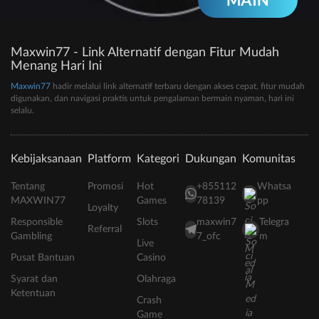
Maxwin77 - Link Alternatif dengan Fitur Mudah
Menang Hari Ini
Maxwin77
hadir melalui link alternatif terbaru dengan akses cepat, fitur mudah
digunakan, dan navigasi praktis untuk pengalaman bermain nyaman, hari ini
selalu.
Kebijaksanaan
Platform
Kategori
Dukungan
Komunitas
Tentang
Promosi
Hot
+855112
Whatsa
MAXWIN77
Games
78139
pp
Loyalty
Responsible
Slots
maxwin7
Telegra
Referral
Gambling
7_ofc
m
Live
Pusat Bantuan
Casino
Syarat dan
Olahraga
Ketentuan
Crash
Game