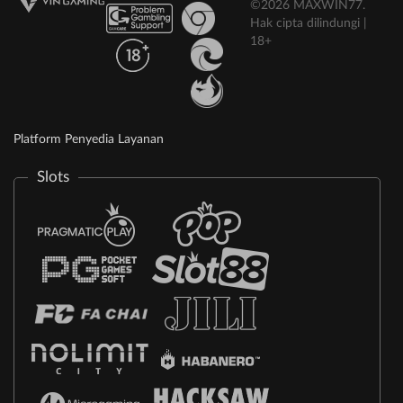
©2026 MAXWIN77.
Hak cipta dilindungi |
18+
Platform Penyedia Layanan
Slots