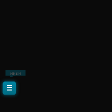
Klik Sini
☰